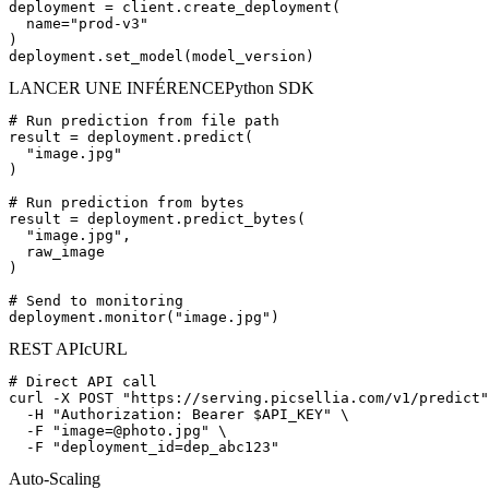
deployment
=
client.create_deployment(
name
=
"prod-v3"
)
deployment.set_model(model_version)
LANCER UNE INFÉRENCE
Python SDK
# Run prediction from file path
result
=
deployment.predict(
"image.jpg"
)
# Run prediction from bytes
result
=
deployment.predict_bytes(
"image.jpg"
,
raw_image
)
# Send to monitoring
deployment.monitor(
"image.jpg"
)
REST API
cURL
# Direct API call
curl
-X POST
"https://serving.picsellia.com/v1/predict"
-H
"Authorization: Bearer $API_KEY"
\
-F
"image=@photo.jpg"
\
-F
"deployment_id=dep_abc123"
Auto-Scaling