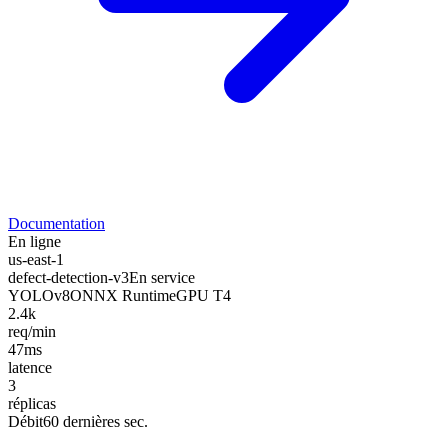
Documentation
En ligne
us-east-1
defect-detection-v3
En service
YOLOv8
ONNX Runtime
GPU T4
2.4k
req/min
47ms
latence
3
réplicas
Débit
60 dernières sec.