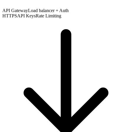
API Gateway
Load balancer + Auth
HTTPS
API Keys
Rate Limiting