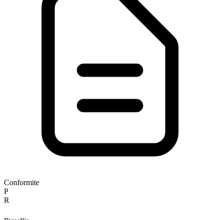
Conformite
P
R